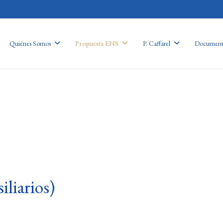
Quiénes Somos
Propuesta ENS
P. Caffarel
Document
liarios)