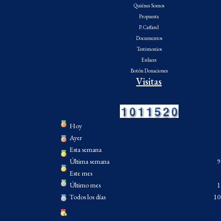
Quiénes Somos
Propuesta
P. Caffarel
Documentos
Testimonios
Enlaces
Botón Donaciones
Visitas
Hoy
Ayer
Esta semana
Última semana
9
Este mes
Último mes
1
Todos los días
10