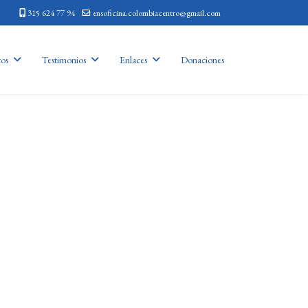
315 624 77 94
ensoficina.colombiacentro@gmail.com
os
Testimonios
Enlaces
Donaciones